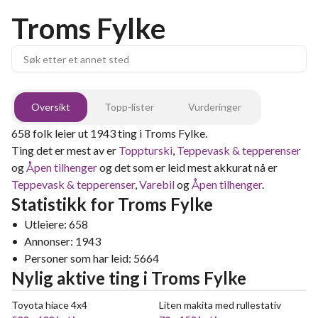
Troms Fylke
Oversikt
Topp-lister
Vurderinger
658
folk leier ut
1943
ting
i
Troms Fylke
.
Ting det er mest av er
Toppturski
,
Teppevask & tepperenser
og
Åpen tilhenger
og det som er leid mest akkurat nå er
Teppevask & tepperenser
,
Varebil
og
Åpen tilhenger
.
Statistikk for
Troms Fylke
•
Utleiere:
658
•
Annonser:
1943
•
Personer som har leid:
5664
Nylig aktive ting
i
Troms Fylke
Toyota hiace 4x4
Liten makita med rullestativ
VELDIG POPULÆR
POPULÆR