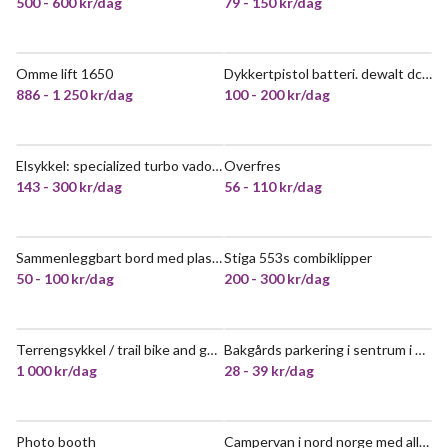
500 - 600 kr/dag
79 - 150 kr/dag
Omme lift 1650
Dykkertpistol batteri. dewalt dcn662n
VELDIG POPULÆR
POPULÆR
886 - 1 250 kr/dag
100 - 200 kr/dag
Elsykkel: specialized turbo vado 4.0
Overfres
NYTT!
143 - 300 kr/dag
56 - 110 kr/dag
Sammenleggbart bord med plass til 8
Stiga 553s combiklipper
50 - 100 kr/dag
200 - 300 kr/dag
Terrengsykkel / trail bike and gear
Bakgårds parkering i sentrum i grønnegata
NYTT!
POPULÆR
1 000 kr/dag
28 - 39 kr/dag
Photo booth
Campervan i nord norge med allt du behöver
POPULÆR
POPULÆR