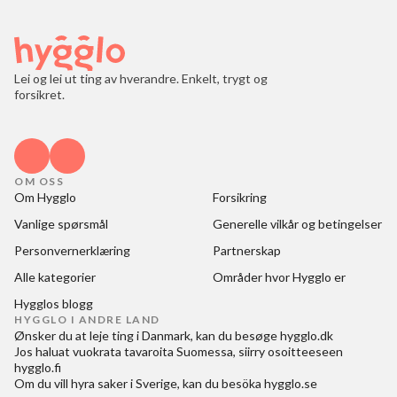
Lei og lei ut ting av hverandre. Enkelt, trygt og
forsikret.
OM OSS
Om Hygglo
Forsikring
Vanlige spørsmål
Generelle vilkår og betingelser
Personvernerklæring
Partnerskap
Alle kategorier
Områder hvor Hygglo er
Hygglos blogg
HYGGLO I ANDRE LAND
Ønsker du at
leje ting i Danmark
, kan du besøge
hygglo.dk
Jos haluat
vuokrata tavaroita Suomessa
, siirry osoitteeseen
hygglo.fi
Om du vill
hyra saker i Sverige
, kan du besöka
hygglo.se