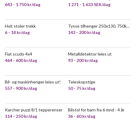
643 - 1 750 kr/dag
1 271 - 1 633 SEK/dag
Hvit stoler trekk
Tysse tilhenger 250x130, 750kg bremset
VELDIG POPULÆR
6 - 18 kr/dag
143 - 200 kr/dag
Fiat scudo 4x4
Metalldetektor leies ut
POPULÆR
VELDIG POPULÆR
464 - 600 kr/dag
93 - 200 kr/dag
Bil- og maskinhenger leies ut!
Teleskopstige
557 - 900 kr/dag
50 - 75 kr/dag
Karcher puzzi 8/1 tepperenser
Bilstol for barn fra 6 mnd - 4 år
VELDIG POPULÆR
VELDIG POPULÆR
114 - 250 kr/dag
36 - 60 kr/dag