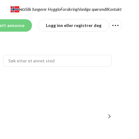
Slik fungerer Hygglo
Forsikring
Vanlige spørsmål
Kontakt
NO
ett annonse
Logg inn eller registrer deg