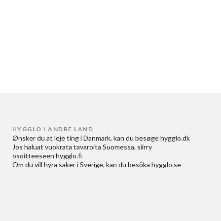
HYGGLO I ANDRE LAND
Ønsker du at
leje ting i Danmark
, kan du besøge
hygglo.dk
Jos haluat
vuokrata tavaroita Suomessa
, siirry
osoitteeseen
hygglo.fi
Om du vill
hyra saker i Sverige
, kan du besöka
hygglo.se