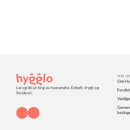
OM O
Om Hy
Lei og lei ut ting av hverandre. Enkelt, trygt og
Forsikr
forsikret.
Vanlig
Generel
beting