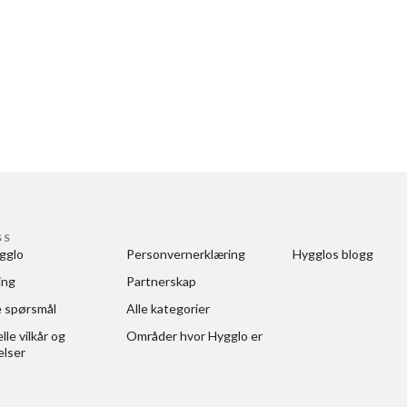
SS
gglo
Personvernerklæring
Hygglos blogg
ing
Partnerskap
e spørsmål
Alle kategorier
le vilkår og 
Områder hvor Hygglo er
elser