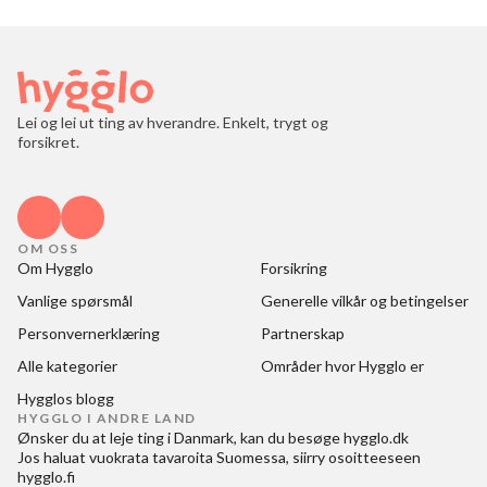
Lei og lei ut ting av hverandre. Enkelt, trygt og
forsikret.
OM OSS
Om Hygglo
Forsikring
Vanlige spørsmål
Generelle vilkår og betingelser
Personvernerklæring
Partnerskap
Alle kategorier
Områder hvor Hygglo er
Hygglos blogg
HYGGLO I ANDRE LAND
Ønsker du at
leje ting i Danmark
, kan du besøge
hygglo.dk
Jos haluat
vuokrata tavaroita Suomessa
, siirry osoitteeseen
hygglo.fi