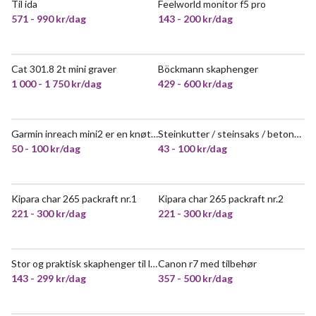
Til ida
Feelworld monitor f5 pro
NYTT!
571 - 990 kr/dag
143 - 200 kr/dag
Cat 301.8 2t mini graver
Böckmann skaphenger
VELDIG POPULÆR
VELDIG POPULÆR
1 000 - 1 750 kr/dag
429 - 600 kr/dag
Garmin inreach mini2 er en knøttliten (111g) satellittkommunikasjonsenhet og gps.
Steinkutter / steinsaks / betonghellekutter
POPULÆR
50 - 100 kr/dag
43 - 100 kr/dag
Kipara char 265 packraft nr.1
Kipara char 265 packraft nr.2
VELDIG POPULÆR
VELDIG POPULÆR
221 - 300 kr/dag
221 - 300 kr/dag
Stor og praktisk skaphenger til leie
Canon r7 med tilbehør
143 - 299 kr/dag
357 - 500 kr/dag