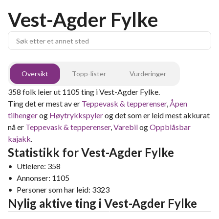
Vest-Agder Fylke
Oversikt
Topp-lister
Vurderinger
358
folk leier ut
1105
ting
i
Vest-Agder Fylke
.
Ting det er mest av er
Teppevask & tepperenser
,
Åpen
tilhenger
og
Høytrykkspyler
og det som er leid mest akkurat
nå er
Teppevask & tepperenser
,
Varebil
og
Oppblåsbar
kajakk
.
Statistikk for
Vest-Agder Fylke
•
Utleiere:
358
•
Annonser:
1105
•
Personer som har leid:
3323
Nylig aktive ting
i
Vest-Agder Fylke