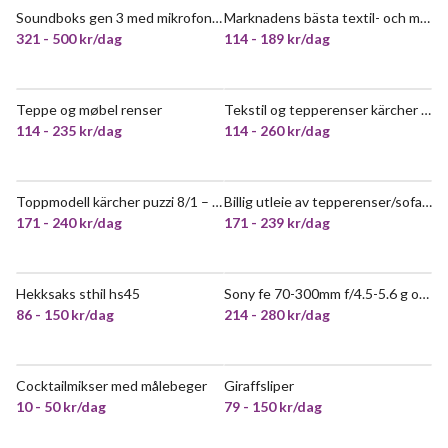
Soundboks gen 3 med mikrofon, og backstrap
Marknadens bästa textil- och mattvätt – kärcher puzzi 8/1
VELDIG POPULÆR
321 - 500 kr/dag
114 - 189 kr/dag
Teppe og møbel renser
Tekstil og tepperenser kärcher puzzi 8
VELDIG POPULÆR
VELDIG POPULÆR
114 - 235 kr/dag
114 - 260 kr/dag
Toppmodell kärcher puzzi 8/1 – profesjonell sofa, teppe og tekstilrenser.
Billig utleie av tepperenser/sofarenser/bilrenser i kristiansand
VELDIG POPULÆR
VELDIG POPULÆR
171 - 240 kr/dag
171 - 239 kr/dag
Hekksaks sthil hs45
Sony fe 70-300mm f/4.5-5.6 g oss
POPULÆR
86 - 150 kr/dag
214 - 280 kr/dag
Cocktailmikser med målebeger
Giraffsliper
POPULÆR
10 - 50 kr/dag
79 - 150 kr/dag