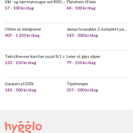
Våt- og tørrstøvsuger wd 800/12
Plateheis til leie
POPULÆR
57 - 100 kr/dag
64 - 100 kr/dag
Utleie av minigraver
Jamax huspakke 2. komplett pakke på 33m2.
POPULÆR
907 - 1 250 kr/dag
143 - 300 kr/dag
Tekstilrenser kärcher puzzi 8/1 c
Leier ut gips sliper
133 - 250 kr/dag
79 - 150 kr/dag
Gaupen a1330t
Tipphenger
143 - 300 kr/dag
357 - 500 kr/dag