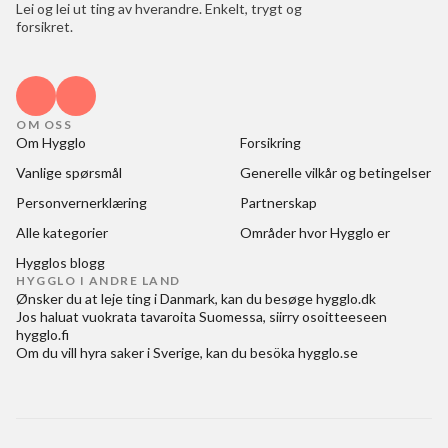
Lei og lei ut ting av hverandre. Enkelt, trygt og
forsikret.
OM OSS
Om Hygglo
Forsikring
Vanlige spørsmål
Generelle vilkår og betingelser
Personvernerklæring
Partnerskap
Alle kategorier
Områder hvor Hygglo er
Hygglos blogg
HYGGLO I ANDRE LAND
Ønsker du at
leje ting i Danmark
, kan du besøge
hygglo.dk
Jos haluat
vuokrata tavaroita Suomessa
, siirry osoitteeseen
hygglo.fi
Om du vill
hyra saker i Sverige
, kan du besöka
hygglo.se