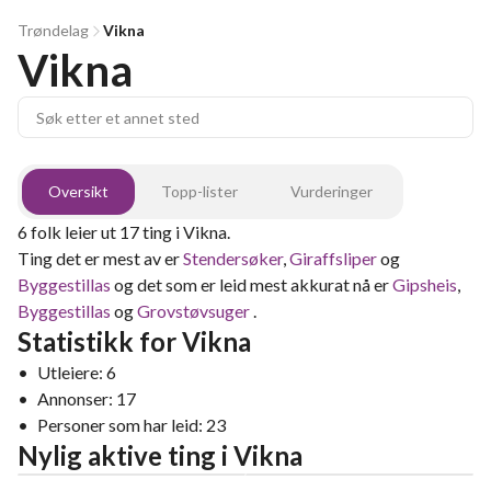
Trøndelag
Vikna
Vikna
Oversikt
Topp-lister
Vurderinger
6
folk leier ut
17
ting
i
Vikna
.
Ting det er mest av er
Stendersøker
,
Giraffsliper
og
Byggestillas
og det som er leid mest akkurat nå er
Gipsheis
,
Byggestillas
og
Grovstøvsuger
.
Statistikk for
Vikna
•
Utleiere:
6
•
Annonser:
17
•
Personer som har leid:
23
Nylig aktive ting
i
Vikna