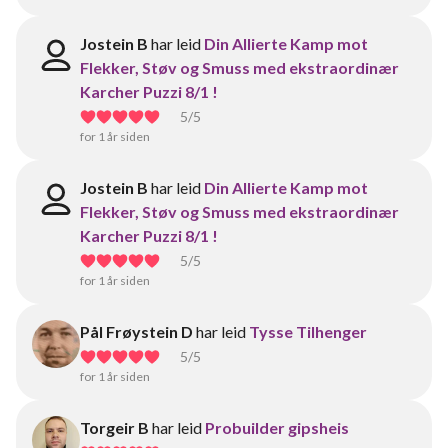
Jostein B
har leid
Din Allierte Kamp mot
Flekker, Støv og Smuss med ekstraordinær
Karcher Puzzi 8/1 !
5
/5
for 1 år siden
Jostein B
har leid
Din Allierte Kamp mot
Flekker, Støv og Smuss med ekstraordinær
Karcher Puzzi 8/1 !
5
/5
for 1 år siden
Pål Frøystein D
har leid
Tysse Tilhenger
5
/5
for 1 år siden
Torgeir B
har leid
Probuilder gipsheis