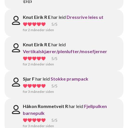
👍👍
Knut Eirik R E
har leid
Dressrive leies ut
5
/5
for 2 måneder siden
Knut Eirik R E
har leid
Vertikalskjærer/plenlufter/mosefjerner
5
/5
for 2 måneder siden
Sjur F
har leid
Stokke prampack
5
/5
for 3 måneder siden
Håkon Rommetveit R
har leid
Fjellpulken
barnepulk
5
/5
for 3 måneder siden