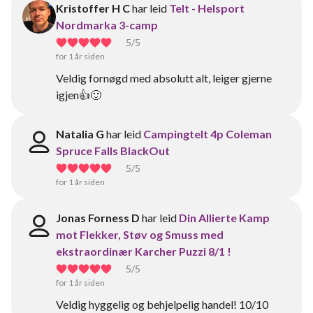
Kristoffer H C
har leid
Telt - Helsport
Nordmarka 3-camp
5
/5
for 1 år siden
Veldig fornøgd med absolutt alt, leiger gjerne
igjen👍🙂
Natalia G
har leid
Campingtelt 4p Coleman
Spruce Falls BlackOut
5
/5
for 1 år siden
Jonas Forness D
har leid
Din Allierte Kamp
mot Flekker, Støv og Smuss med
ekstraordinær Karcher Puzzi 8/1 !
5
/5
for 1 år siden
Veldig hyggelig og behjelpelig handel! 10/10