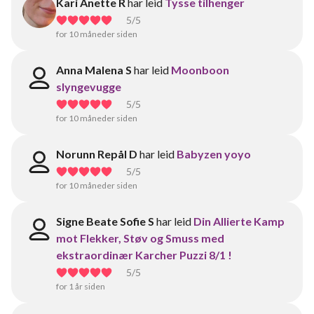
Kari Anette R
har leid
Tysse tilhenger
5
/5
for 10 måneder siden
Anna Malena S
har leid
Moonboon
slyngevugge
5
/5
for 10 måneder siden
Norunn Repål D
har leid
Babyzen yoyo
5
/5
for 10 måneder siden
Signe Beate Sofie S
har leid
Din Allierte Kamp
mot Flekker, Støv og Smuss med
ekstraordinær Karcher Puzzi 8/1 !
5
/5
for 1 år siden