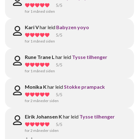
5
/5
for 1 måned siden
Kari V
har leid
Babyzen yoyo
5
/5
for 1 måned siden
Rune Trane L
har leid
Tysse tilhenger
5
/5
for 1 måned siden
Monika K
har leid
Stokke prampack
5
/5
for 2 måneder siden
Eirik Johansen K
har leid
Tysse tilhenger
5
/5
for 2 måneder siden