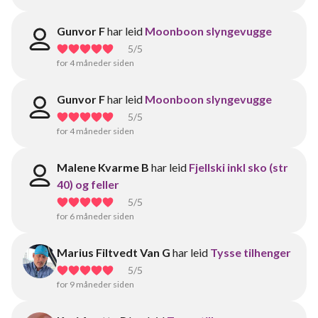
Gunvor F
har leid
Moonboon slyngevugge
5
/5
for 4 måneder siden
Gunvor F
har leid
Moonboon slyngevugge
5
/5
for 4 måneder siden
Malene Kvarme B
har leid
Fjellski inkl sko (str
40) og feller
5
/5
for 6 måneder siden
Marius Filtvedt Van G
har leid
Tysse tilhenger
5
/5
for 9 måneder siden