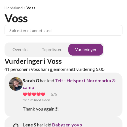
Hordaland
Voss
Voss
Oversikt
Topp-lister
Vurderinger
Vurderinger
i
Voss
41
personer
i
Voss
har i gjennomsnitt vurdering
5.00
Sarah G
har leid
Telt - Helsport Nordmarka 3-
camp
5
/5
for 1 måned siden
Thank you again!!!
Lene S
har leid
Babyzen yoyo