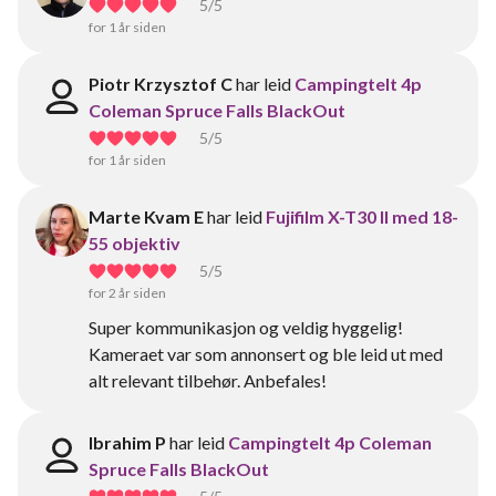
5
/5
for 1 år siden
Piotr Krzysztof C
har leid
Campingtelt 4p
Coleman Spruce Falls BlackOut
5
/5
for 1 år siden
Marte Kvam E
har leid
Fujifilm X-T30 II med 18-
55 objektiv
5
/5
for 2 år siden
Super kommunikasjon og veldig hyggelig!
Kameraet var som annonsert og ble leid ut med
alt relevant tilbehør. Anbefales!
Ibrahim P
har leid
Campingtelt 4p Coleman
Spruce Falls BlackOut