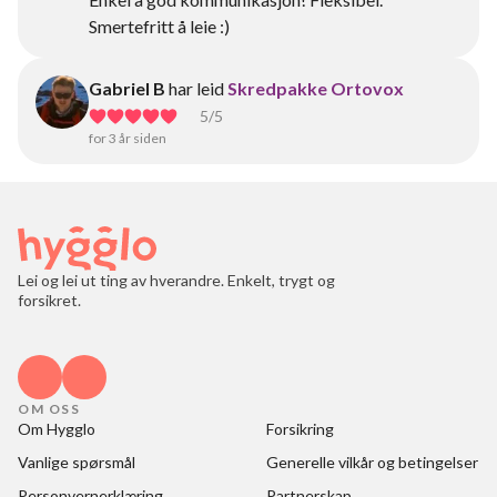
Smertefritt å leie :)
Gabriel B
har leid
Skredpakke Ortovox
5
/5
for 3 år siden
Lei og lei ut ting av hverandre. Enkelt, trygt og
forsikret.
OM OSS
Om Hygglo
Forsikring
Vanlige spørsmål
Generelle vilkår og betingelser
Personvernerklæring
Partnerskap