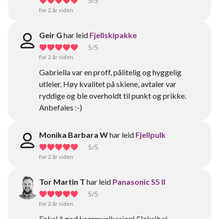
5
/5
for 2 år siden
Geir G
har leid
Fjellskipakke
5
/5
for 2 år siden
Gabriella var en proff, pålitelig og hyggelig
utleier. Høy kvalitet på skiene, avtaler var
ryddige og ble overholdt til punkt og prikke.
Anbefales :-)
Monika Barbara W
har leid
Fjellpulk
5
/5
for 2 år siden
Tor Martin T
har leid
Panasonic S5 II
5
/5
for 2 år siden
Enkel å god kommunikasjon! Fleksibel.