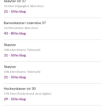
Skøyter str 37
10.6 km
(
Oppegård, Akershus
)
21 - 50 kr/dag
Barneskøyter i størrelse 37
14.9 km
(
Asker, Akershus
)
43 - 80 kr/dag
Skøyter
108.6 km
(
Nome, Telemark
)
21 - 50 kr/dag
Skøyter
108.6 km
(
Nome, Telemark
)
21 - 50 kr/dag
Hockeyskøyer str 30
178.5 km
(
Tvedestrand, Aust-Agder
)
29 - 50 kr/dag