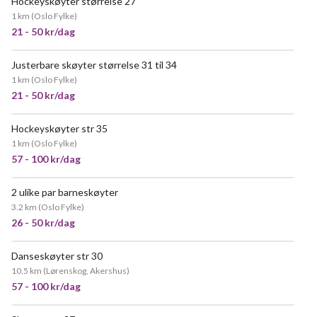
Hockeyskøyter størrelse 27
1 km
(
Oslo Fylke
)
21 - 50 kr/dag
Justerbare skøyter størrelse 31 til 34
1 km
(
Oslo Fylke
)
21 - 50 kr/dag
Hockeyskøyter str 35
1 km
(
Oslo Fylke
)
57 - 100 kr/dag
2 ulike par barneskøyter
3.2 km
(
Oslo Fylke
)
26 - 50 kr/dag
Danseskøyter str 30
10.5 km
(
Lørenskog, Akershus
)
57 - 100 kr/dag