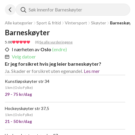
Søk innenfor Barneskøyter
Alle kategorier
Sport & fritid
Vintersport
Skøyter
Barneskøyt
Barneskøyter
5.00
(
8
)
Se alle vurderingene
I nærheten av
Oslo
(endre)
Velg datoer
Er jeg forsikret hvis jeg leier barneskøyter?
Ja. Skader er forsikret uten egenandel.
Les mer
Kunstløpskøyter str 34
1 km
(
Oslo Fylke
)
29 - 75 kr/dag
Hockeyskøyter str 37,5
POPULÆR
1 km
(
Oslo Fylke
)
21 - 50 kr/dag