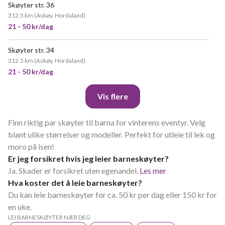
Skøyter str. 36
312.5 km
(
Askøy, Hordaland
)
21 - 50 kr/dag
Skøyter str. 34
312.5 km
(
Askøy, Hordaland
)
21 - 50 kr/dag
Vis flere
Finn riktig par skøyter til barna for vinterens eventyr. Velg
blant ulike størrelser og modeller. Perfekt for utleie til lek og
moro på isen!
Er jeg forsikret hvis jeg leier barneskøyter?
Ja. Skader er forsikret uten egenandel.
Les mer
Hva koster det å leie barneskøyter?
Du kan leie barneskøyter for ca. 50 kr per dag eller 150 kr for
en uke.
LEI BARNESKØYTER NÆR DEG