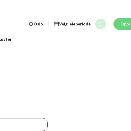
Oslo
Velg leieperiode
Oppr
køyter