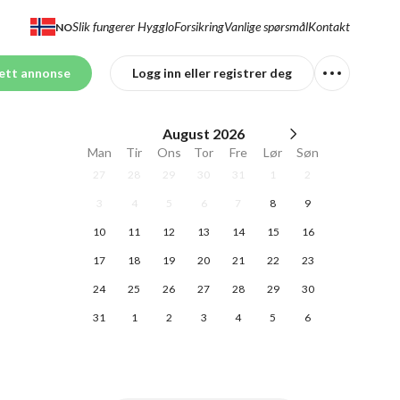
Slik fungerer Hygglo
Forsikring
Vanlige spørsmål
Kontakt
NO
ett annonse
Logg inn eller registrer deg
August
2026
Man
Tir
Ons
Tor
Fre
Lør
Søn
27
28
29
30
31
1
2
3
4
5
6
7
8
9
10
11
12
13
14
15
16
17
18
19
20
21
22
23
24
25
26
27
28
29
30
31
1
2
3
4
5
6