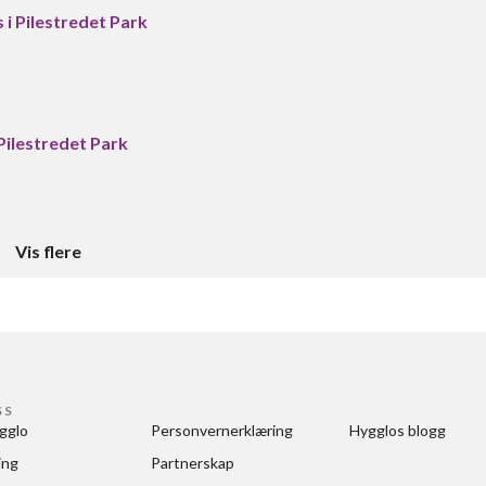
 i Pilestredet Park
 Pilestredet Park
Vis flere
SS
gglo
Personvernerklæring
Hygglos blogg
ing
Partnerskap