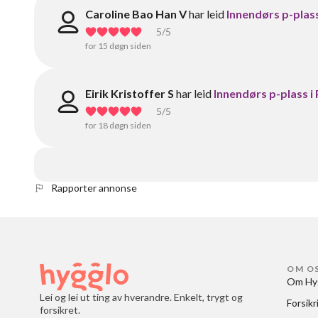
Caroline Bao Han V
har leid
Innendørs p-plass
5
/5
for 15 døgn siden
Eirik Kristoffer S
har leid
Innendørs p-plass i
5
/5
for 18 døgn siden
Rapporter annonse
OM O
Om Hy
Lei og lei ut ting av hverandre. Enkelt, trygt og
Forsikr
forsikret.