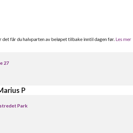
er det får du halvparten av beløpet tilbake inntil dagen før.
Les mer
e 27
Marius P
estredet Park