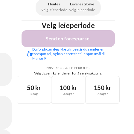
Hentes
Leveres tilbake
Velg leieperiode
Velg leieperiode
Velg leieperiode
Send en forespørsel
Du forplikter deg ikke til noe når du sender en 
forespørsel, og kan deretter stille spørsmål til 
Marius P
PRISER FOR ALLE PERIODER
Velg dager i kalenderen for å se eksakt pris.
50 kr
100 kr
150 kr
1 dag
3 dager
7 dager