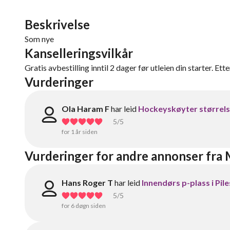
Beskrivelse
Som nye
Kanselleringsvilkår
Gratis avbestilling inntil 2 dager før utleien din starter. Ett
Vurderinger
Ola Haram F
har leid
Hockeyskøyter størrels
5
/5
for 1 år siden
Vurderinger for andre annonser fra 
Hans Roger T
har leid
Innendørs p-plass i Pil
5
/5
for 6 døgn siden