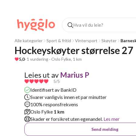
Alle kategorier
Sport & fritid
Vintersport
Skøyter
Barnes
Hockeyskøyter størrelse 27
5,0
· 1 vurdering · Oslo Fylke, 1 km
Leies ut av
Marius P
5
/5
Identifisert av BankID
Svarer vanligvis innen et par minutter
100% responsfrekvens
Oslo Fylke
1 km
Skader er forsikret uten egenandel.
Les mer
Send melding