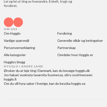
Lei og lei ut ting av hverandre. Enkelt, trygt og
forsikret.
OM OSS
Om Hygglo
Forsikring
Vanlige spørsmål
Generelle vilkår og betingelser
Personvernerklæring
Partnerskap
Alle kategorier
Områder hvor Hygglo er
Hygglos blogg
HYGGLO I ANDRE LAND
Ønsker du at
leje ting i Danmark
, kan du besøge
hygglo.dk
Jos haluat
vuokrata tavaroita Suomessa
, siirry osoitteeseen
hygglo.fi
Om du vill
hyra saker i Sverige
, kan du besöka
hygglo.se