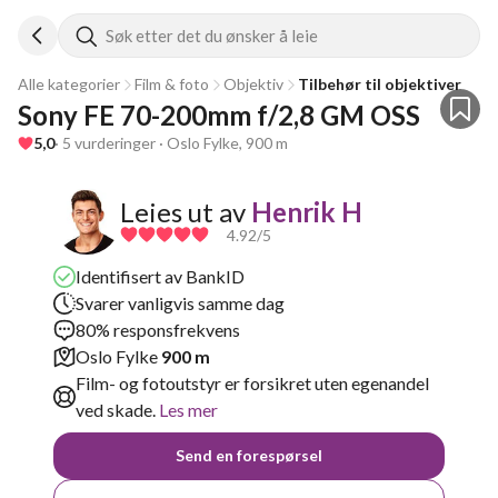
Søk etter det du ønsker å leie
Alle kategorier
Film & foto
Objektiv
Tilbehør til objektiver
Sony FE 70-200mm f/2,8 GM OSS
5,0
· 5 vurderinger · Oslo Fylke, 900 m
Leies ut av
Henrik H
4.92
/5
Identifisert av BankID
Svarer vanligvis samme dag
80% responsfrekvens
Oslo Fylke
900 m
Film- og fotoutstyr er forsikret uten egenandel
ved skade.
Les mer
Send en forespørsel