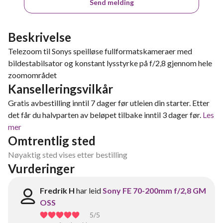
Send melding
Beskrivelse
Telezoom til Sonys speilløse fullformatskameraer med
bildestabilsator og konstant lysstyrke på f/2,8 gjennom hele
zoomområdet
Kanselleringsvilkår
Gratis avbestilling inntil 7 dager før utleien din starter. Etter
det får du halvparten av beløpet tilbake inntil 3 dager før.
Les
mer
Omtrentlig sted
Nøyaktig sted vises etter bestilling
Vurderinger
Fredrik H
har leid
Sony FE 70-200mm f/2,8 GM
OSS
5
/5