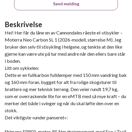
Send melding
Beskrivelse
Hei! Her får du låne en av Cannondales råeste el-stisykler –
Moterra Neo Carbon SL 1 (2026-modell, størrelse M). Jeg
bruker den selv til stisykling i helgene, og tenkte at den like
gjerne kan være ute på tur med andre når den ellers bare står
i boden.
Litt om sykkelen:
Dette er en fullkarbon fulldemper med 150 mm vandring bak
og 160 mm foran, bygget for alt fra rolige skogsturer til
brattere og mer teknisk terreng. Den veier rundt 19,7 kg,
som er overraskende lite for en eMTB med så mye kraft – du
merker det både i svinger og når du skal løfte den over en
stokk.
Det viktigste «under panseret»:
Shimano EP801-motor, 85 Nm dreiemoment, med Eco / Trail