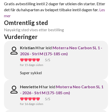
Gratis avbestilling inntil 2 dager før utleien din starter. Etter
det får du halvparten av beløpet tilbake inntil dagen før.
Les
mer
Omtrentlig sted
Nøyaktig sted vises etter bestilling
Vurderinger
Kristian H
har leid
Moterra Neo Carbon SL 1 -
2026 - Strl M (175-185 cm)
5
/5
for 15 døgn siden
Super sykkel
Henriette H
har leid
Moterra Neo Carbon SL 1
- 2026 - Strl M (175-185 cm)
5
/5
for 16 døgn siden