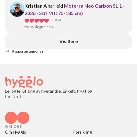
Kristian A
har leid
Moterra Neo Carbon SL 1 -
2026 - Strl M (175-185 cm)
5
/5
for 19 døgn siden
Vis flere
Rapporter annonse
Lei og lei ut ting av hverandre. Enkelt, trygt og
forsikret.
OM OSS
Om Hygglo
Forsikring