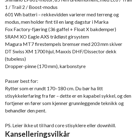
1 / Trail 2 / Boost-modus
601 Wh batteri – rekkevidden varierer med terreng og
modus, men holder fint til en lang dagstur i Marka
Fox Factory-fjæring (36 gaffel + Float X bakdemper)
SRAM XO Eagle AXS trådløst girsystem
Magura MT7 firestempels bremser med 203 mm skiver
DT Swiss XM 1700 hjul, Maxxis DHF/Dissector dekk
(tubeless)
Dropper-pinne (170 mm), karbonstyre
Passer best for:
Rytter som er rundt 170–180 cm. Du bør ha litt
stisykkelerfaring fra før – dette er en kapabel sykkel, og den
fortjener en fører som kjenner grunnleggende teknikk og
behandler den pent.
PS. Leier ikke ut til hard core stisyklere eller downhill.
Kanselleringsvilkår