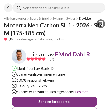
Søk etter det du ønsker å leie
Alle kategorier
Sport & fritid
Sykling
Sykler
Elsykkel
Moterra Neo Carbon SL 1 - 2026 - Strl 
M (175-185 cm) 
5,0
· 5 vurderinger · Oslo Fylke, 3.7 km
Leies ut av
Eivind Dahl R
5
/5
Identifisert av BankID
Svarer vanligvis innen en time
100% responsfrekvens
Oslo Fylke
3.7 km
Skader er forsikret uten egenandel.
Les mer
Send en forespørsel