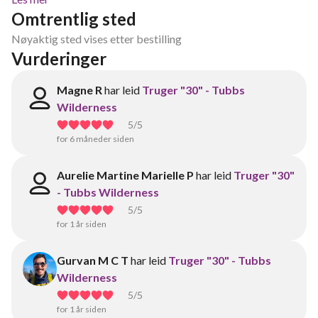
Omtrentlig sted
Nøyaktig sted vises etter bestilling
Vurderinger
Magne R
har leid
Truger "30" - Tubbs
Wilderness
5
/5
for 6 måneder siden
Aurelie Martine Marielle P
har leid
Truger "30"
- Tubbs Wilderness
5
/5
for 1 år siden
Gurvan M C T
har leid
Truger "30" - Tubbs
Wilderness
5
/5
for 1 år siden