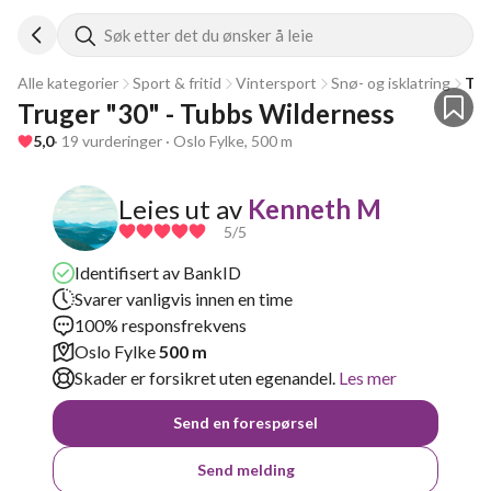
Søk etter det du ønsker å leie
Alle kategorier
Sport & fritid
Vintersport
Snø- og isklatring
Tru
Truger "30" - Tubbs Wilderness
5,0
· 19 vurderinger · Oslo Fylke, 500 m
Leies ut av
Kenneth M
5
/5
Identifisert av BankID
Svarer vanligvis innen en time
100% responsfrekvens
Oslo Fylke
500 m
Skader er forsikret uten egenandel.
Les mer
Send en forespørsel
Send melding