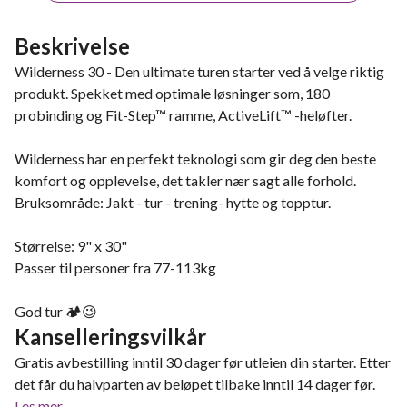
Beskrivelse
Wilderness 30 - Den ultimate turen starter ved å velge riktig
produkt. Spekket med optimale løsninger som, 180
probinding og Fit-Step™ ramme, ActiveLift™ -heløfter.
Wilderness har en perfekt teknologi som gir deg den beste
komfort og opplevelse, det takler nær sagt alle forhold.
Bruksområde: Jakt - tur - trening- hytte og topptur.
Størrelse: 9" x 30"
Passer til personer fra 77-113kg
God tur 🏕😉
Kanselleringsvilkår
Gratis avbestilling inntil 30 dager før utleien din starter. Etter
det får du halvparten av beløpet tilbake inntil 14 dager før.
Les mer