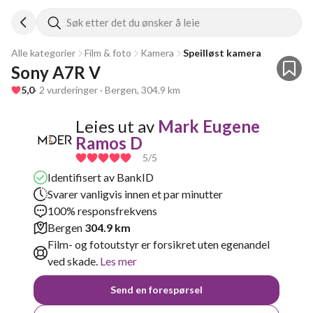
Søk etter det du ønsker å leie
Alle kategorier
Film & foto
Kamera
Speilløst kamera
Sony A7R V
5,0
· 2 vurderinger · Bergen, 304.9 km
Leies ut av
Mark Eugene
Ramos D
5
/5
Identifisert av BankID
Svarer vanligvis innen et par minutter
100% responsfrekvens
Bergen
304.9 km
Film- og fotoutstyr er forsikret uten egenandel
ved skade.
Les mer
Send en forespørsel