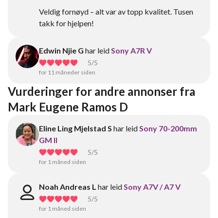
Veldig fornøyd – alt var av topp kvalitet. Tusen
takk for hjelpen!
Edwin Njie G
har leid
Sony A7R V
5
/5
for 11 måneder siden
Vurderinger for andre annonser fra 
Mark Eugene Ramos D
Eline Ling Mjelstad S
har leid
Sony 70-200mm
GM II
5
/5
for 1 måned siden
Noah Andreas L
har leid
Sony A7V / A7 V
5
/5
for 1 måned siden