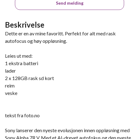
Send melding
Beskrivelse
Dette er en av mine favoritt. Perfekt for alt med rask
autofocus og høy oppløsning.
Leies ut med:
1 ekstra batteri
lader
2 x 128GB rask sd kort
reim
veske
tekst fra foto.no
Sony lanserer den nyeste evolusjonen innen oppløsning med
Sony Alpha 7R V. Med et AI-drevet autofokus og den nyeste