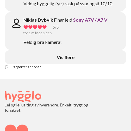
Veldig hyggelig fyr:) rask på svar også 10/10
Niklas Dybvik F
har leid
Sony A7V / A7 V
5
/5
for 1 måned siden
Veldig bra kamera!
Vis flere
Rapporter annonse
Lei og lei ut ting av hverandre. Enkelt, trygt og
forsikret.