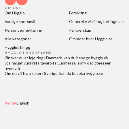
OM OSS
Om Hygglo
Forsikring
Vanlige spørsmål
Generelle vilkår og betingelser
Personvernerklæring
Partnerskap
Alle kategorier
Områder hvor Hygglo er
Hygglos blogg
HYGGLO I ANDRE LAND
Ønsker du at
leje ting i Danmark
, kan du besøge
hygglo.dk
Jos haluat
vuokrata tavaroita Suomessa
, siirry osoitteeseen
hygglo.fi
Om du vill
hyra saker i Sverige
, kan du besöka
hygglo.se
Norsk
English