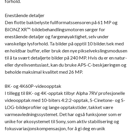
forhold.
Enestående detaljer
Den flotte bakbelyste fullformatssensoren på 61 MP og
BIONZ XR™-bildebehandlingsmotoren sørger for
enestående detaljer og fargenøyaktighet, selv under
vanskelige lysforhold. Ta bilder på opptil 10 bilder/sek med
en holdbar buffer, eller bruk den nye pikselvekslingsmodusen
til å ta svært detaljerte bilder på 240 MP. Hvis du er en natur-
eller dyrelivsentusiast, kan du bruke APS-C-beskjæringen og
beholde maksimal kvalitet med 26 MP.
8K- og 4K60P-videoopptak
I tillegg til 8K- og 4K-opptak tilbyr Alpha 7RV profesjonelle
videoopptak med 10-biters 4:2:2-opptak, S-Cinetone- og S-
LOG-bildeprofiler og lange opptakstider, takket være
varmeavledningssystemet. Det har også funksjoner som er
unike for økosystemet til Sony, som aktiv stabilisering og
fokusvariasjonskompensasjon, for å gi deg en unik