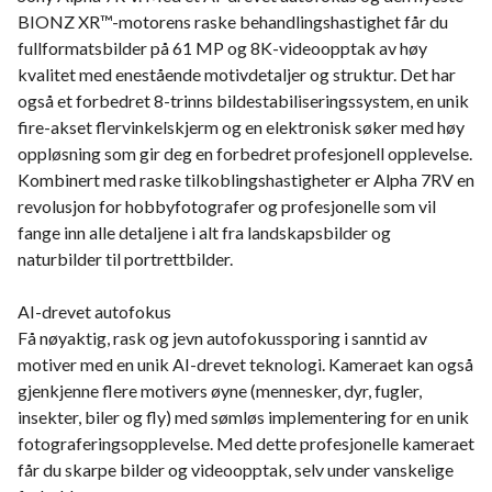
BIONZ XR™-motorens raske behandlingshastighet får du
fullformatsbilder på 61 MP og 8K-videoopptak av høy
kvalitet med enestående motivdetaljer og struktur. Det har
også et forbedret 8-trinns bildestabiliseringssystem, en unik
fire-akset flervinkelskjerm og en elektronisk søker med høy
oppløsning som gir deg en forbedret profesjonell opplevelse.
Kombinert med raske tilkoblingshastigheter er Alpha 7RV en
revolusjon for hobbyfotografer og profesjonelle som vil
fange inn alle detaljene i alt fra landskapsbilder og
naturbilder til portrettbilder.
AI-drevet autofokus
Få nøyaktig, rask og jevn autofokussporing i sanntid av
motiver med en unik AI-drevet teknologi. Kameraet kan også
gjenkjenne flere motivers øyne (mennesker, dyr, fugler,
insekter, biler og fly) med sømløs implementering for en unik
fotograferingsopplevelse. Med dette profesjonelle kameraet
får du skarpe bilder og videoopptak, selv under vanskelige