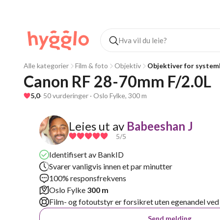
Alle kategorier
Film & foto
Objektiv
Objektiver for syste
Canon RF 28-70mm F/2.0L
5,0
· 50 vurderinger · Oslo Fylke, 300 m
Leies ut av
Babeeshan J
5
/5
Identifisert av BankID
Svarer vanligvis innen et par minutter
100% responsfrekvens
Oslo Fylke
300 m
Film- og fotoutstyr er forsikret uten egenandel ved
Send melding