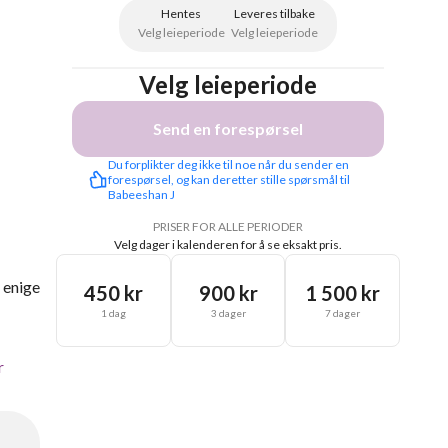
Hentes
Leveres tilbake
Velg leieperiode
Velg leieperiode
Velg leieperiode
Send en forespørsel
Du forplikter deg ikke til noe når du sender en 
forespørsel, og kan deretter stille spørsmål til 
Babeeshan J
PRISER FOR ALLE PERIODER
Velg dager i kalenderen for å se eksakt pris.
i enige
450 kr
900 kr
1 500 kr
1 dag
3 dager
7 dager
r