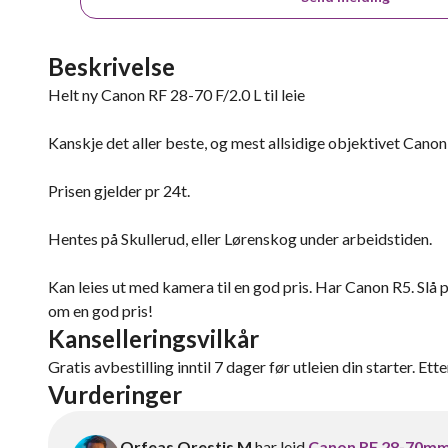
Beskrivelse
Helt ny Canon RF 28-70 F/2.0 L til leie
Kanskje det aller beste, og mest allsidige objektivet Canon
Prisen gjelder pr 24t.
Hentes på Skullerud, eller Lørenskog under arbeidstiden.
Kan leies ut med kamera til en god pris. Har Canon R5. Slå på
om en god pris!
Kanselleringsvilkår
Gratis avbestilling inntil 7 dager før utleien din starter. Ett
Vurderinger
Orfeas Orestis M
har leid
Canon RF 28-70mm