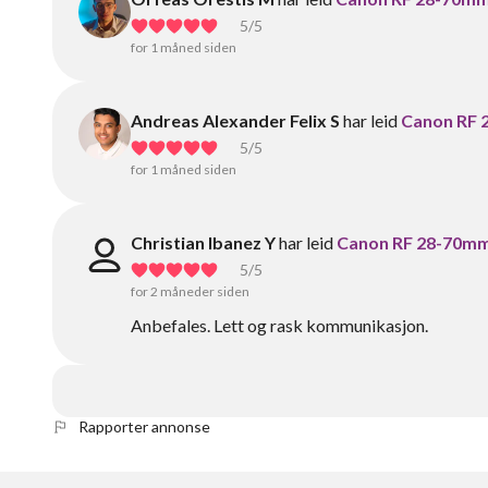
5
/5
for 1 måned siden
Andreas Alexander Felix S
har leid
Canon RF 
5
/5
for 1 måned siden
Christian Ibanez Y
har leid
Canon RF 28-70mm
5
/5
for 2 måneder siden
Anbefales. Lett og rask kommunikasjon.
Rapporter annonse