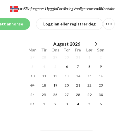
Slik fungerer Hygglo
Forsikring
Vanlige spørsmål
Kontakt
NO
ett annonse
Logg inn eller registrer deg
August
2026
Man
Tir
Ons
Tor
Fre
Lør
Søn
27
28
29
30
31
1
2
3
4
5
6
7
8
9
10
11
12
13
14
15
16
17
18
19
20
21
22
23
24
25
26
27
28
29
30
31
1
2
3
4
5
6