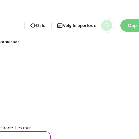
Oslo
Velg leieperiode
Oppr
mkameraer
 skade.
Les mer