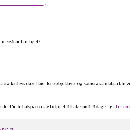
 noensinne har laget?
 tråden hvis du vil leie flere objektiver og kamera samlet så blir v
er det får du halvparten av beløpet tilbake inntil 3 dager før.
Les me
 F/2.0L