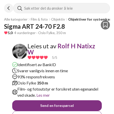
Søk etter det du ønsker å leie
Alle kategorier
Film & foto
Objektiv
Objektiver for systemkam
Sigma ART 24-70 F2.8
5,0
· 4 vurderinger · Oslo Fylke, 350 m
Leies ut av
Rolf H Natixz
W
5
/5
Identifisert av BankID
Svarer vanligvis innen en time
93% responsfrekvens
Oslo Fylke
350 m
Film- og fotoutstyr er forsikret uten egenandel
ved skade.
Les mer
Send en forespørsel