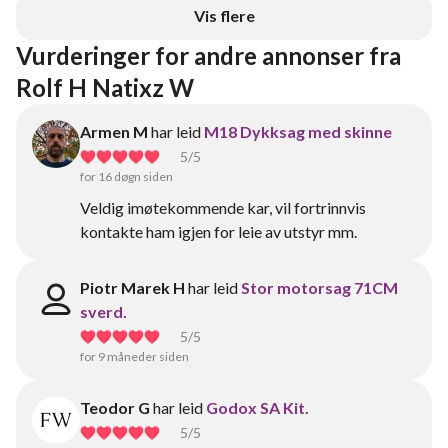
Vis flere
Vurderinger for andre annonser fra 
Rolf H Natixz W
Armen M
har leid
M18 Dykksag med skinne
5
/5
for 16 døgn siden
Veldig imøtekommende kar, vil fortrinnvis
kontakte ham igjen for leie av utstyr mm.
Piotr Marek H
har leid
Stor motorsag 71CM
sverd.
5
/5
for 9 måneder siden
Teodor G
har leid
Godox SA Kit.
5
/5