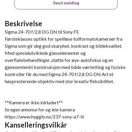
Send melding
Beskrivelse
Sigma 24-70 f/2,8 DG DN til Sony FE
Førsteklasses optikk for speilløse fullformatskameraer fra
Sigma som gir deg god skarphet, kontrast og bildekvalitet.
Med spesialutviklede glasselementer og
overflatebehandlinger, støtte for øye-autofokus og en
gjennomtenkt konstruksjon med både værtetting og fysiske
kontroller får du med Sigma 24-70 f/2,8 DG DN Art et
høypresterende objektiv med stor kreativ fleksibilitet.
**Kamera er ikke inkludert**
Se egen annonse for og leie kamera
https://www.hygglo.no/237-sony-a7-iii
Kanselleringsvilkår