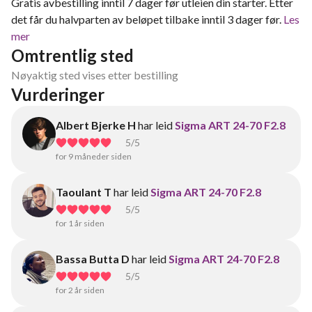
Gratis avbestilling inntil 7 dager før utleien din starter. Etter
det får du halvparten av beløpet tilbake inntil 3 dager før.
Les
mer
Omtrentlig sted
Nøyaktig sted vises etter bestilling
Vurderinger
Albert Bjerke H
har leid
Sigma ART 24-70 F2.8
5
/5
for 9 måneder siden
Taoulant T
har leid
Sigma ART 24-70 F2.8
5
/5
for 1 år siden
Bassa Butta D
har leid
Sigma ART 24-70 F2.8
5
/5
for 2 år siden