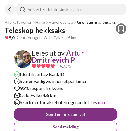
Søk etter det du ønsker å leie
Alle kategorier
Hage
Hageredskap
Grensag & grensaks
Teleskop hekksaks 
5,0
· 2 vurderinger · Oslo Fylke, 4.6 km
Leies ut av
Artur
Dmitrievich P
4.73
/5
Identifisert av BankID
Svarer vanligvis innen et par timer
93% responsfrekvens
Oslo Fylke
4.6 km
Skader er forsikret uten egenandel.
Les mer
Send en forespørsel
Send melding