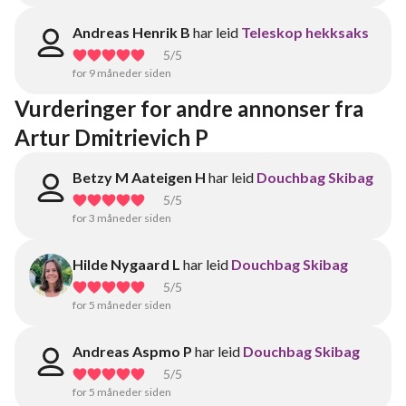
Andreas Henrik B
har leid
Teleskop hekksaks
5
/5
for 9 måneder siden
Vurderinger for andre annonser fra 
Artur Dmitrievich P
Betzy M Aateigen H
har leid
Douchbag Skibag
5
/5
for 3 måneder siden
Hilde Nygaard L
har leid
Douchbag Skibag
5
/5
for 5 måneder siden
Andreas Aspmo P
har leid
Douchbag Skibag
5
/5
for 5 måneder siden