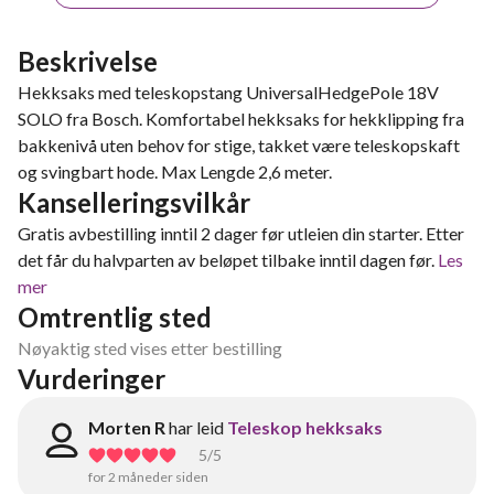
Beskrivelse
Hekksaks med teleskopstang UniversalHedgePole 18V
SOLO fra Bosch. Komfortabel hekksaks for hekklipping fra
bakkenivå uten behov for stige, takket være teleskopskaft
og svingbart hode. Max Lengde 2,6 meter.
Kanselleringsvilkår
Gratis avbestilling inntil 2 dager før utleien din starter. Etter
det får du halvparten av beløpet tilbake inntil dagen før.
Les
mer
Omtrentlig sted
Nøyaktig sted vises etter bestilling
Vurderinger
Morten R
har leid
Teleskop hekksaks
5
/5
for 2 måneder siden