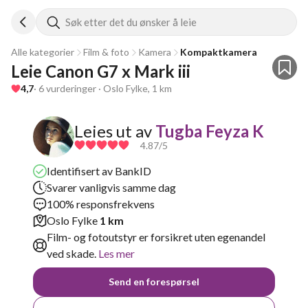
Søk etter det du ønsker å leie
Alle kategorier
Film & foto
Kamera
Kompaktkamera
Leie Canon G7 x Mark iii
4,7
· 6 vurderinger · Oslo Fylke, 1 km
Leies ut av
Tugba Feyza K
4.87
/5
Identifisert av BankID
Svarer vanligvis samme dag
100% responsfrekvens
Oslo Fylke
1 km
Film- og fotoutstyr er forsikret uten egenandel
ved skade.
Les mer
Send en forespørsel