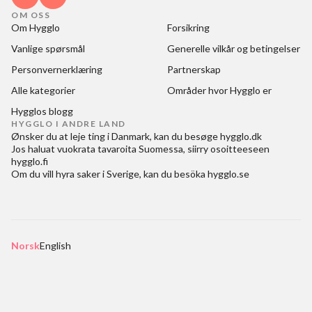
OM OSS
Om Hygglo
Forsikring
Vanlige spørsmål
Generelle vilkår og betingelser
Personvernerklæring
Partnerskap
Alle kategorier
Områder hvor Hygglo er
Hygglos blogg
HYGGLO I ANDRE LAND
Ønsker du at
leje ting i Danmark
, kan du besøge
hygglo.dk
Jos haluat
vuokrata tavaroita Suomessa
, siirry osoitteeseen
hygglo.fi
Om du vill
hyra saker i Sverige
, kan du besöka
hygglo.se
Norsk
English