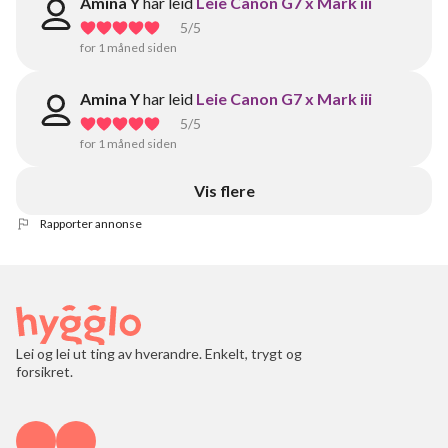
Amina Y
har leid
Leie Canon G7 x Mark iii
5
/5
for 1 måned siden
Amina Y
har leid
Leie Canon G7 x Mark iii
5
/5
for 1 måned siden
Vis flere
Rapporter annonse
Lei og lei ut ting av hverandre. Enkelt, trygt og
forsikret.