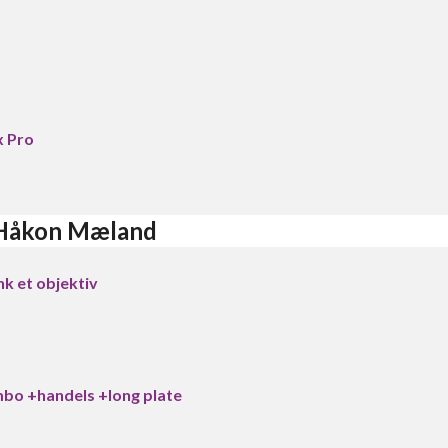
x Pro
a Håkon Mæland
nk et objektiv
mbo +handels +long plate