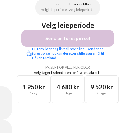
Hentes
Leveres tilbake
Velg leieperiode
Velg leieperiode
Velg leieperiode
Send en forespørsel
Du forplikter deg ikke til noe når du sender en 
forespørsel, og kan deretter stille spørsmål til 
Håkon Mæland
PRISER FOR ALLE PERIODER
r
Velg dager i kalenderen for å se eksakt pris.
1 950 kr
4 680 kr
9 520 kr
1 dag
3 dager
7 dager