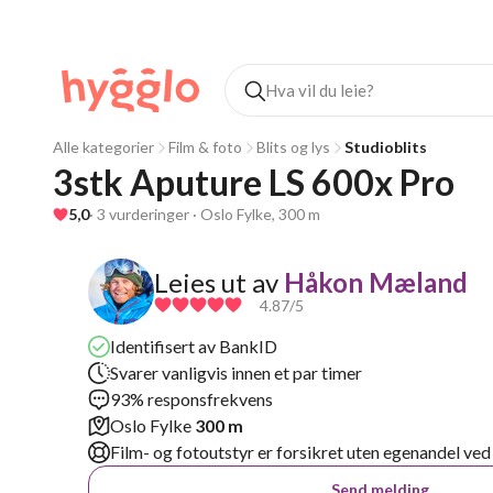
Alle kategorier
Film & foto
Blits og lys
Studioblits
3stk Aputure LS 600x Pro
5,0
· 3 vurderinger · Oslo Fylke, 300 m
Leies ut av
Håkon Mæland
4.87
/5
Identifisert av BankID
Svarer vanligvis innen et par timer
93% responsfrekvens
Oslo Fylke
300 m
Film- og fotoutstyr er forsikret uten egenandel ved
Send melding