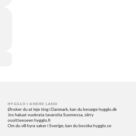
HYGGLO I ANDRE LAND
Ønsker du at
leje ting i Danmark
, kan du besøge
hygglo.dk
Jos haluat
vuokrata tavaroita Suomessa
, siirry
osoitteeseen
hygglo.fi
Om du vill
hyra saker i Sverige
, kan du besöka
hygglo.se