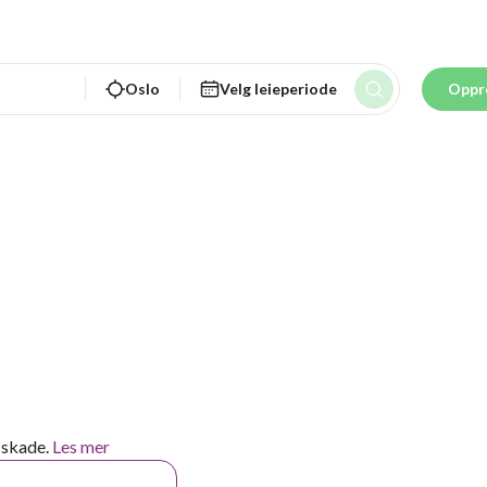
Oslo
Velg leieperiode
Oppr
 skade.
Les mer