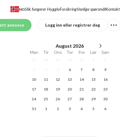
Slik fungerer Hygglo
Forsikring
Vanlige spørsmål
Kontakt
NO
ett annonse
Logg inn eller registrer deg
August
2026
Man
Tir
Ons
Tor
Fre
Lør
Søn
27
28
29
30
31
1
2
3
4
5
6
7
8
9
10
11
12
13
14
15
16
17
18
19
20
21
22
23
24
25
26
27
28
29
30
31
1
2
3
4
5
6