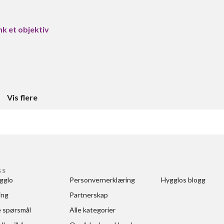
nk et objektiv
Vis flere
SS
gglo
Personvernerklæring
Hygglos blogg
ing
Partnerskap
e spørsmål
Alle kategorier