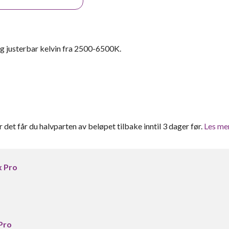
og justerbar kelvin fra 2500-6500K.
er det får du halvparten av beløpet tilbake inntil 3 dager før.
Les me
x Pro
Pro