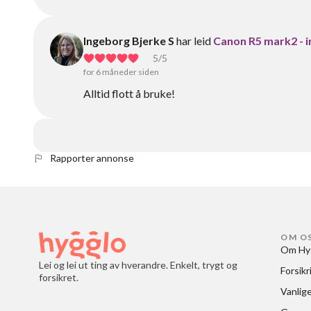
Ingeborg Bjerke S
har leid
Canon R5 mark2 - i
5
/5
for 6 måneder siden
Alltid flott å bruke!
Rapporter annonse
OM O
Om Hy
Lei og lei ut ting av hverandre. Enkelt, trygt og
Forsikr
forsikret.
Vanlig