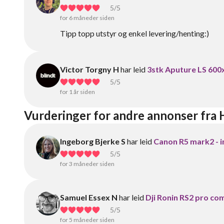
5
/5
for 6 måneder siden
Tipp topp utstyr og enkel levering/henting:)
Victor Torgny H
har leid
3stk Aputure LS 600
5
/5
for 1 år siden
Vurderinger for andre annonser fr
Ingeborg Bjerke S
har leid
Canon R5 mark2 - i
5
/5
for 3 måneder siden
Samuel Essex N
har leid
Dji Ronin RS2 pro co
5
/5
for 5 måneder siden