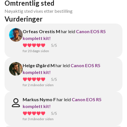
Omtrentlig sted
Nøyaktig sted vises etter bestilling
Vurderinger
Orfeas Orestis M
har leid
Canon EOS R5
komplett kit!
5
/5
for 20 døgn siden
Helge Øgård M
har leid
Canon EOS R5
komplett kit!
5
/5
for 2 måneder siden
Markus Nymo F
har leid
Canon EOS R5
komplett kit!
5
/5
for 3 måneder siden