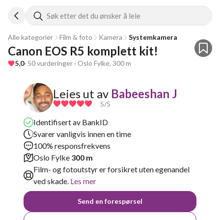
Søk etter det du ønsker å leie
Alle kategorier
Film & foto
Kamera
Systemkamera
Canon EOS R5 komplett kit!
5,0
· 50 vurderinger · Oslo Fylke, 300 m
Leies ut av
Babeeshan J
5
/5
Identifisert av BankID
Svarer vanligvis innen en time
100% responsfrekvens
Oslo Fylke
300 m
Film- og fotoutstyr er forsikret uten egenandel
ved skade.
Les mer
Send en forespørsel