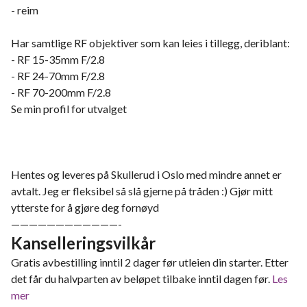
- reim
Har samtlige RF objektiver som kan leies i tillegg, deriblant:
- RF 15-35mm F/2.8
- RF 24-70mm F/2.8
- RF 70-200mm F/2.8
Se min profil for utvalget
Hentes og leveres på Skullerud i Oslo med mindre annet er
avtalt. Jeg er fleksibel så slå gjerne på tråden :) Gjør mitt
ytterste for å gjøre deg fornøyd
————————————-
Kanselleringsvilkår
Gratis avbestilling inntil 2 dager før utleien din starter. Etter
det får du halvparten av beløpet tilbake inntil dagen før.
Les
mer