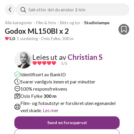
Søk etter det du ønsker å leie
Alle kategorier
Film & foto
Blits og lys
Studiolampe
Godox ML150BI x 2
5,0
· 1 vurdering · Oslo Fylke, 300 m
Leies ut av
Christian S
5
/5
Identifisert av BankID
Svarer vanligvis innen et par minutter
100% responsfrekvens
Oslo Fylke
300 m
Film- og fotoutstyr er forsikret uten egenandel
ved skade.
Les mer
Send en forespørsel