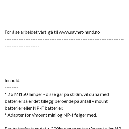
For å se arbeidet vårt, gå til www.savnet-hund.no
---------------------------------------------------------------------
--------------------
Innhold:
--------
* 2 x Ml150 lamper - disse går på strøm, vil du ha med
batterier så er det tillegg beroende på antall v mount
batterier eller NP-F batterier.
* Adapter for Vmount mini og NP-f følger med.
Per batterisett er det + 200kr dagen enten Vmount eller NP-