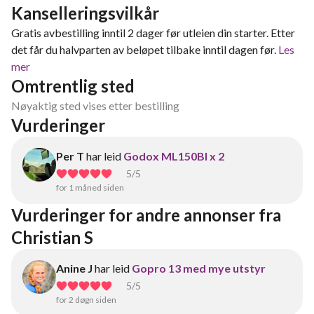
Kanselleringsvilkår
Gratis avbestilling inntil 2 dager før utleien din starter. Etter
det får du halvparten av beløpet tilbake inntil dagen før.
Les
mer
Omtrentlig sted
Nøyaktig sted vises etter bestilling
Vurderinger
Per T
har leid
Godox ML150BI x 2
5
/5
for 1 måned siden
Vurderinger for andre annonser fra 
Christian S
Anine J
har leid
Gopro 13 med mye utstyr
5
/5
for 2 døgn siden