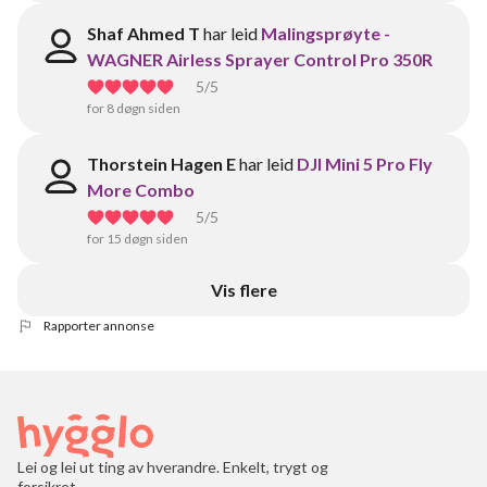
Shaf Ahmed T
har leid
Malingsprøyte -
WAGNER Airless Sprayer Control Pro 350R
5
/5
for 8 døgn siden
Thorstein Hagen E
har leid
DJI Mini 5 Pro Fly
More Combo
5
/5
for 15 døgn siden
Vis flere
Rapporter annonse
Lei og lei ut ting av hverandre. Enkelt, trygt og
forsikret.