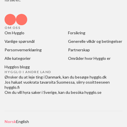
OM OSS
Om Hygglo
Forsikring
Vanlige spørsmål
Generelle vilkår og betingelser
Personvernerklæring
Partnerskap
Alle kategorier
Områder hvor Hygglo er
Hygglos blogg
HYGGLO I ANDRE LAND
Ønsker du at
leje ting i Danmark
, kan du besøge
hygglo.dk
Jos haluat
vuokrata tavaroita Suomessa
, siirry osoitteeseen
hygglo.fi
Om du vill
hyra saker i Sverige
, kan du besöka
hygglo.se
Norsk
English