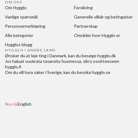
OM OSS
Om Hygglo
Forsikring
Vanlige spørsmål
Generelle vilkår og betingelser
Personvernerklæring
Partnerskap
Alle kategorier
Områder hvor Hygglo er
Hygglos blogg
HYGGLO I ANDRE LAND
Ønsker du at
leje ting i Danmark
, kan du besøge
hygglo.dk
Jos haluat
vuokrata tavaroita Suomessa
, siirry osoitteeseen
hygglo.fi
Om du vill
hyra saker i Sverige
, kan du besöka
hygglo.se
Norsk
English