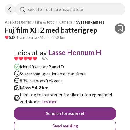
Søk etter det du ønsker å leie
Alle kategorier
Film & foto
Kamera
Systemkamera
Fujifilm XH2 med batterigrep
5,0
· 1 vurdering · Moss, 54.2 km
Leies ut av
Lasse Hennum H
5
/5
Identifisert av BankID
Svarer vanligvis innen et par timer
83% responsfrekvens
Moss
54.2 km
Film- og fotoutstyr er forsikret uten egenandel
ved skade.
Les mer
Send en forespørsel
Send melding