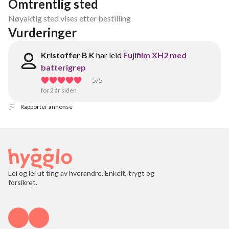
Omtrentlig sted
Nøyaktig sted vises etter bestilling
Vurderinger
Kristoffer B K
har leid
Fujifilm XH2 med
batterigrep
5
/5
for 2 år siden
Rapporter annonse
Lei og lei ut ting av hverandre. Enkelt, trygt og
forsikret.