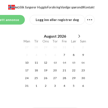
Slik fungerer Hygglo
Forsikring
Vanlige spørsmål
Kontakt
NO
ett annonse
Logg inn eller registrer deg
August
2026
Man
Tir
Ons
Tor
Fre
Lør
Søn
27
28
29
30
31
1
2
3
4
5
6
7
8
9
10
11
12
13
14
15
16
17
18
19
20
21
22
23
24
25
26
27
28
29
30
31
1
2
3
4
5
6