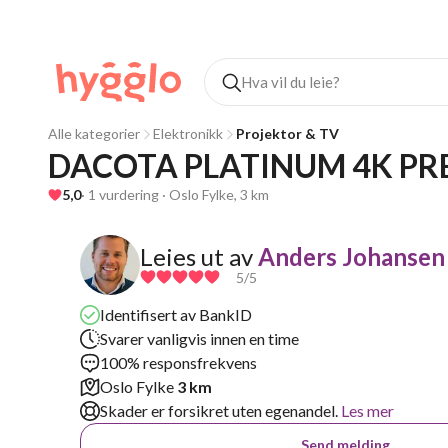
Alle kategorier
Elektronikk
Projektor & TV
DACOTA PLATINUM 4K PR
5,0
· 1 vurdering · Oslo Fylke, 3 km
Leies ut av
Anders Johansen
5
/5
Identifisert av BankID
Svarer vanligvis innen en time
100% responsfrekvens
Oslo Fylke
3 km
Skader er forsikret uten egenandel.
Les mer
Send melding