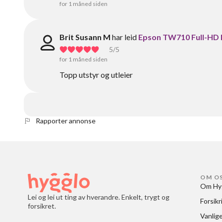
for 1 måned siden
Brit Susann M
har leid
Epson TW710 Full-HD 
5
/5
for 1 måned siden
Topp utstyr og utleier
Rapporter annonse
OM O
Om Hy
Lei og lei ut ting av hverandre. Enkelt, trygt og
Forsikr
forsikret.
Vanlig