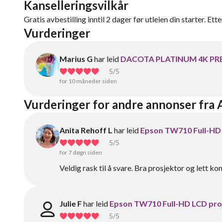
Kanselleringsvilkår
Gratis avbestilling inntil 2 dager før utleien din starter. Ett
Vurderinger
Marius G
har leid
DACOTA PLATINUM 4K PR
5
/5
for 10 måneder siden
Vurderinger for andre annonser fra
Anita Rehoff L
har leid
Epson TW710 Full-HD 
5
/5
for 7 døgn siden
Veldig rask til å svare. Bra prosjektor og lett 
Julie F
har leid
Epson TW710 Full-HD LCD pro
5
/5