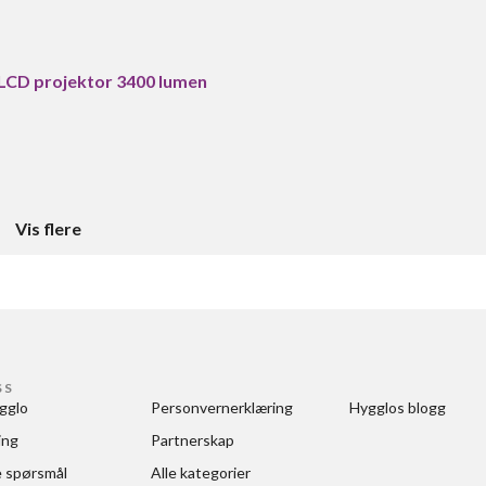
LCD projektor 3400 lumen
Vis flere
SS
gglo
Personvernerklæring
Hygglos blogg
ing
Partnerskap
e spørsmål
Alle kategorier