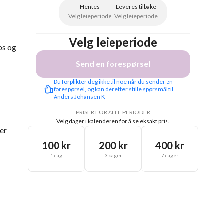
Hentes
Leveres tilbake
Velg leieperiode
Velg leieperiode
Velg leieperiode
ps og
Send en forespørsel
Du forplikter deg ikke til noe når du sender en 
forespørsel, og kan deretter stille spørsmål til 
Anders Johansen K
PRISER FOR ALLE PERIODER
Velg dager i kalenderen for å se eksakt pris.
rer
100 kr
200 kr
400 kr
1 dag
3 dager
7 dager