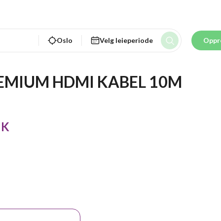
Oslo
Velg leieperiode
Oppr
EMIUM HDMI KABEL 10M
 K