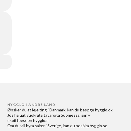
HYGGLO I ANDRE LAND
Ønsker du at
leje ting i Danmark
, kan du besøge
hygglo.dk
Jos haluat
vuokrata tavaroita Suomessa
, siirry
osoitteeseen
hygglo.fi
Om du vill
hyra saker i Sverige
, kan du besöka
hygglo.se