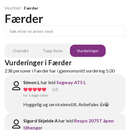
Vestfold
Færder
Færder
Oversikt
Topp-lister
Vurderinger
Vurderinger
i
Færder
238
personer
i
Færder
har i gjennomsnitt vurdering
5.00
Simon L
har leid
Segway AT5 L
5
/5
for 1 døgn siden
Hyggelig og serviceinnstilt. Anbefales 👍😀
Sigurd Skjelde A
har leid
Respo 2075T åpen
tilhenger