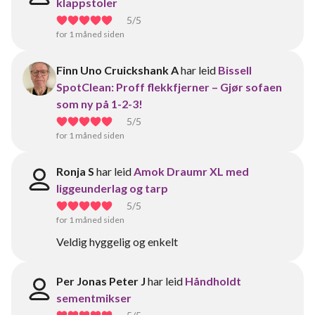
klappstoler
5
/5
for 1 måned siden
Finn Uno Cruickshank A
har leid
Bissell
SpotClean: Proff flekkfjerner – Gjør sofaen
som ny på 1-2-3!
5
/5
for 1 måned siden
Ronja S
har leid
Amok Draumr XL med
liggeunderlag og tarp
5
/5
for 1 måned siden
Veldig hyggelig og enkelt
Per Jonas Peter J
har leid
Håndholdt
sementmikser