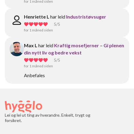
for 1 måned siden
Henriette L
har leid
Industristøvsuger
5
/5
for 1 måned siden
Max L
har leid
Kraftig mosefjerner – Gi plenen
din nytt liv og bedre vekst
5
/5
for 1 måned siden
Anbefales
Lei og lei ut ting av hverandre. Enkelt, trygt og
forsikret.