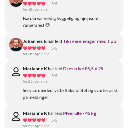
5
/5
for 18 døgn siden
Bardia var veldig hyggelig og hjelpsom!
Anbefales! 😊
Johannes B
har leid
Tiki varehenger med tipp
5
/5
for 18 døgn siden
Marianne K
har leid
Dressrive 85,5 x 25
5
/5
for 21 døgn siden
Service minded, viste fleksibilitet og svarte raskt
på meldinger
Marianne K
har leid
Plenrulle - 45 kg
5
/5
for 21 døgn siden