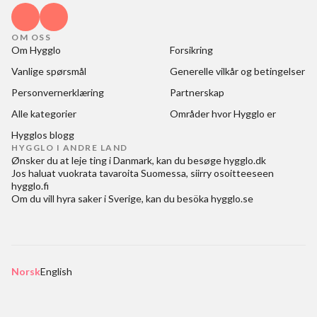
OM OSS
Om Hygglo
Forsikring
Vanlige spørsmål
Generelle vilkår og betingelser
Personvernerklæring
Partnerskap
Alle kategorier
Områder hvor Hygglo er
Hygglos blogg
HYGGLO I ANDRE LAND
Ønsker du at
leje ting i Danmark
, kan du besøge
hygglo.dk
Jos haluat
vuokrata tavaroita Suomessa
, siirry osoitteeseen
hygglo.fi
Om du vill
hyra saker i Sverige
, kan du besöka
hygglo.se
Norsk
English