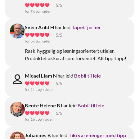
5
/5
for 7 døgn siden
Svein Arild H
har leid
Tapetfjerner
5
/5
for 8 døgn siden
Rask, hyggelig og løsningsorientert utleier.
Produktet akkurat som forventet. Alt tipp topp!
Micael Liam N
har leid
Bobil til leie
5
/5
for 11 døgn siden
Bente Helene B
har leid
Bobil til leie
5
/5
for 16 døgn siden
Johannes B
har leid
Tiki varehenger med tipp