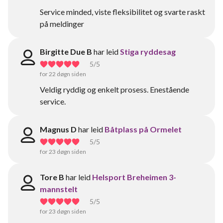
Service minded, viste fleksibilitet og svarte raskt
på meldinger
Birgitte Due B
har leid
Stiga ryddesag
5
/5
for 22 døgn siden
Veldig ryddig og enkelt prosess. Enestående
service.
Magnus D
har leid
Båtplass på Ormelet
5
/5
for 23 døgn siden
Tore B
har leid
Helsport Breheimen 3-
mannstelt
5
/5
for 23 døgn siden