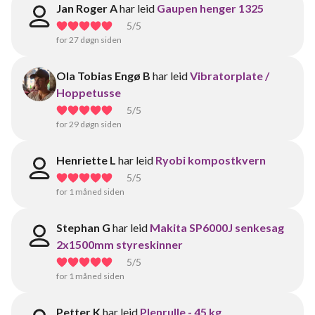
Jan Roger A
har leid
Gaupen henger 1325
5
/5
for 27 døgn siden
Ola Tobias Engø B
har leid
Vibratorplate /
Hoppetusse
5
/5
for 29 døgn siden
Henriette L
har leid
Ryobi kompostkvern
5
/5
for 1 måned siden
Stephan G
har leid
Makita SP6000J senkesag
2x1500mm styreskinner
5
/5
for 1 måned siden
Petter K
har leid
Plenrulle - 45 kg