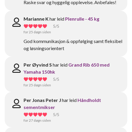
Raske svar og hyggelig opplevelse. Anbefales!
Marianne K
har leid
Plenrulle - 45 kg
5
/5
for 25 døgn siden
God kommunikasjon & oppfølging samt fleksibel
og løsningsorientert
Per Øyvind S
har leid
Grand Rib 650 med
Yamaha 150hk
5
/5
for 25 døgn siden
Per Jonas Peter J
har leid
Håndholdt
sementmikser
5
/5
for 27 døgn siden