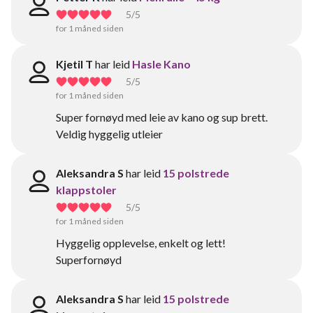
5
/5
for 1 måned siden
Kjetil T
har leid
Hasle Kano
5
/5
for 1 måned siden
Super fornøyd med leie av kano og sup brett.
Veldig hyggelig utleier
Aleksandra S
har leid
15 polstrede
klappstoler
5
/5
for 1 måned siden
Hyggelig opplevelse, enkelt og lett!
Superfornøyd
Aleksandra S
har leid
15 polstrede