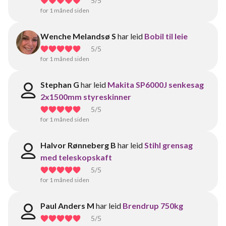
5
/5
for 1 måned siden
Wenche Melandsø S
har leid
Bobil til leie
5
/5
for 1 måned siden
Stephan G
har leid
Makita SP6000J senkesag
2x1500mm styreskinner
5
/5
for 1 måned siden
Halvor Rønneberg B
har leid
Stihl grensag
med teleskopskaft
5
/5
for 1 måned siden
Paul Anders M
har leid
Brendrup 750kg
5
/5