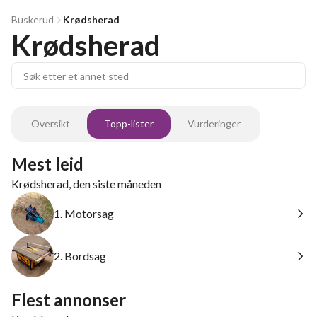
Buskerud
Krødsherad
Krødsherad
Oversikt
Topp-lister
Vurderinger
Mest leid
Krødsherad, den siste måneden
1. Motorsag
2. Bordsag
Flest annonser