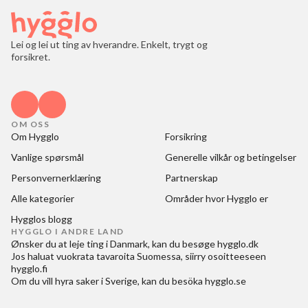
Lei og lei ut ting av hverandre. Enkelt, trygt og
forsikret.
OM OSS
Om Hygglo
Forsikring
Vanlige spørsmål
Generelle vilkår og betingelser
Personvernerklæring
Partnerskap
Alle kategorier
Områder hvor Hygglo er
Hygglos blogg
HYGGLO I ANDRE LAND
Ønsker du at
leje ting i Danmark
, kan du besøge
hygglo.dk
Jos haluat
vuokrata tavaroita Suomessa
, siirry osoitteeseen
hygglo.fi
Om du vill
hyra saker i Sverige
, kan du besöka
hygglo.se