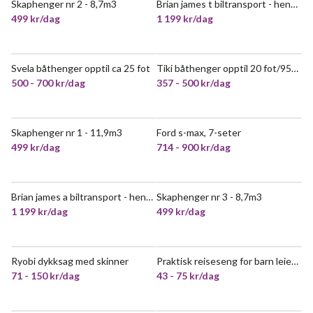
Skaphenger nr 2 - 8,7m3
Brian james t biltransport - henger 7
POPULÆR
POPULÆR
499 kr/dag
1 199 kr/dag
Svela båthenger opptil ca 25 fot
Tiki båthenger opptil 20 fot/950 kg
POPULÆR
500 - 700 kr/dag
357 - 500 kr/dag
Skaphenger nr 1 - 11,9m3
Ford s-max, 7-seter
VELDIG POPULÆR
499 kr/dag
714 - 900 kr/dag
Brian james a biltransport - henger 6
Skaphenger nr 3 - 8,7m3
POPULÆR
VELDIG POPULÆR
1 199 kr/dag
499 kr/dag
Ryobi dykksag med skinner
Praktisk reiseseng for barn leies ut
71 - 150 kr/dag
43 - 75 kr/dag