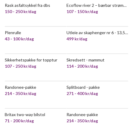
Rask asfaltsykkel fra dbs
Ecoflow river 2 – bærbar strømstasjon
150 - 250 kr/dag
107 - 150 kr/dag
Plenrulle
Utleie av skaphenger nr 6 - 13,5m3
43 - 100 kr/dag
499 kr/dag
Sikkerhetspakke for topptur
Skredsett - mammut
POPULÆR
107 - 250 kr/dag
114 - 200 kr/dag
Randonee-pakke
Splitboard - pakke
VELDIG POPULÆR
214 - 350 kr/dag
271 - 400 kr/dag
Britax two-way bilstol
Randonee-pakke
VELDIG POPULÆR
71 - 200 kr/dag
214 - 350 kr/dag