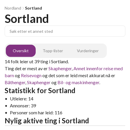
Nordland
Sortland
Sortland
Oversikt
Topp-lister
Vurderinger
14
folk leier ut
39
ting
i
Sortland
.
Ting det er mest av er
Skaphenger
,
Annet innenfor reise med
barn
og
Reisevogn
og det som er leid mest akkurat nå er
Båthenger
,
Skaphenger
og
Bil- og maskinhenger
.
Statistikk for
Sortland
•
Utleiere:
14
•
Annonser:
39
•
Personer som har leid:
116
Nylig aktive ting
i
Sortland