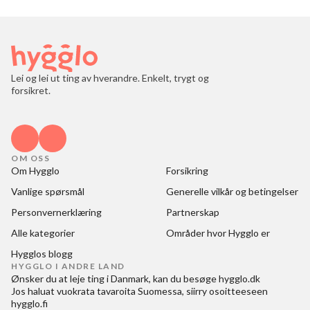
Lei og lei ut ting av hverandre. Enkelt, trygt og
forsikret.
OM OSS
Om Hygglo
Forsikring
Vanlige spørsmål
Generelle vilkår og betingelser
Personvernerklæring
Partnerskap
Alle kategorier
Områder hvor Hygglo er
Hygglos blogg
HYGGLO I ANDRE LAND
Ønsker du at
leje ting i Danmark
, kan du besøge
hygglo.dk
Jos haluat
vuokrata tavaroita Suomessa
, siirry osoitteeseen
hygglo.fi