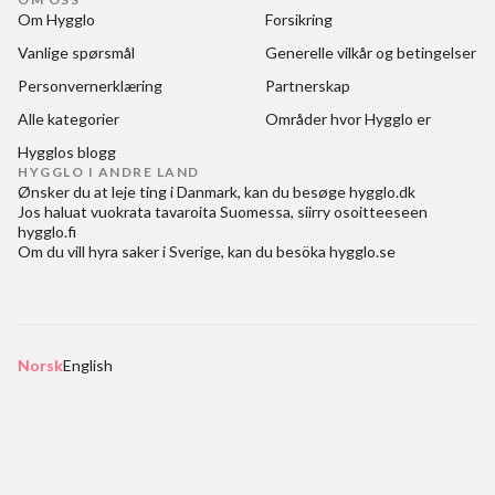
Om Hygglo
Forsikring
Vanlige spørsmål
Generelle vilkår og betingelser
Personvernerklæring
Partnerskap
Alle kategorier
Områder hvor Hygglo er
Hygglos blogg
HYGGLO I ANDRE LAND
Ønsker du at
leje ting i Danmark
, kan du besøge
hygglo.dk
Jos haluat
vuokrata tavaroita Suomessa
, siirry osoitteeseen
hygglo.fi
Om du vill
hyra saker i Sverige
, kan du besöka
hygglo.se
Norsk
English