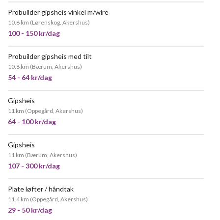
Probuilder gipsheis vinkel m/wire
POPULÆR
10.6 km
(
Lørenskog, Akershus
)
100 - 150 kr/dag
Probuilder gipsheis med tilt
VELDIG POPULÆR
10.8 km
(
Bærum, Akershus
)
54 - 64 kr/dag
Gipsheis
11 km
(
Oppegård, Akershus
)
64 - 100 kr/dag
Gipsheis
11 km
(
Bærum, Akershus
)
107 - 300 kr/dag
Plate løfter / håndtak
11.4 km
(
Oppegård, Akershus
)
29 - 50 kr/dag