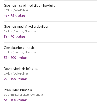
Gipsheis - solid med tilt og høy løft
VELDIG POPULÆR
6.7 km
(
Oslo Fylke
)
46 - 75 kr/dag
Gipsheis med vinkel probuilder
NYTT!
8.4 km
(
Bærum, Akershus
)
56 - 90 kr/dag
Gipsplateheis - hosle
VELDIG POPULÆR
8.7 km
(
Bærum, Akershus
)
53 - 200 kr/dag
Dovre gipsheis leies ut.
POPULÆR
9.9 km
(
Oslo Fylke
)
93 - 100 kr/dag
Probuilder gipsheis
POPULÆR
10.5 km
(
Lørenskog, Akershus
)
64 - 100 kr/dag