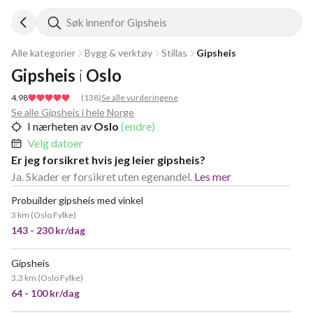
Søk innenfor Gipsheis
Alle kategorier
Bygg & verktøy
Stillas
Gipsheis
Gipsheis
i
Oslo
4.98
(
138
)
Se alle vurderingene
Se alle Gipsheis i hele Norge
I nærheten av
Oslo
(endre)
Velg datoer
Er jeg forsikret hvis jeg leier gipsheis?
Ja. Skader er forsikret uten egenandel.
Les mer
Probuilder gipsheis med vinkel
VELDIG POPULÆR
3 km
(
Oslo Fylke
)
143 - 230 kr/dag
Gipsheis
VELDIG POPULÆR
3.3 km
(
Oslo Fylke
)
64 - 100 kr/dag