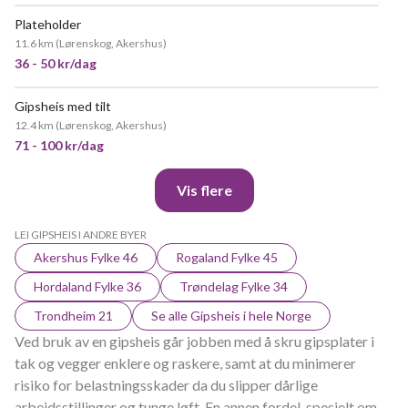
Plateholder
11.6 km
(
Lørenskog, Akershus
)
36 - 50 kr/dag
Gipsheis med tilt
POPULÆR
12.4 km
(
Lørenskog, Akershus
)
71 - 100 kr/dag
Vis flere
LEI GIPSHEIS I ANDRE BYER
Akershus Fylke 46
Rogaland Fylke 45
Hordaland Fylke 36
Trøndelag Fylke 34
Trondheim 21
Se alle Gipsheis i hele Norge
Ved bruk av en gipsheis går jobben med å skru gipsplater i
tak og vegger enklere og raskere, samt at du minimerer
risiko for belastningsskader da du slipper dårlige
arbeidsstillinger og tunge løft. En annen fordel, spesielt om